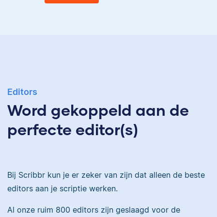
Eva
Ingrid is
taalwetenschapper,
heeft acht boeken
gepubliceerd en heeft
Eva is journalist en
bij Scribbr meer dan
Editors
werkt als senior editor
350 scripties
Word gekoppeld aan de
bij Scribbr waar ze al
geredigeerd.
meer dan 2,5 miljoen
perfecte editor(s)
woorden heeft
geredigeerd.
Maddy
Bij Scribbr kun je er zeker van zijn dat alleen de beste
Erica
editors aan je scriptie werken.
Al onze ruim 800 editors zijn geslaagd voor de