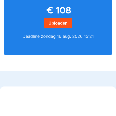
Yves
€
108
Lilianne
Uploaden
Deadline
zondag 16 aug. 2026 15:21
Yves heeft een MSc in
Econometrie, is
Lilianne heeft Engels
poëzieliefhebber en
gestudeerd, is docent
heeft gewerkt als
journalistiek en heeft
wiskundebijlesleraar.
als Scribbr-editor al
meer dan 600
studenten geholpen.