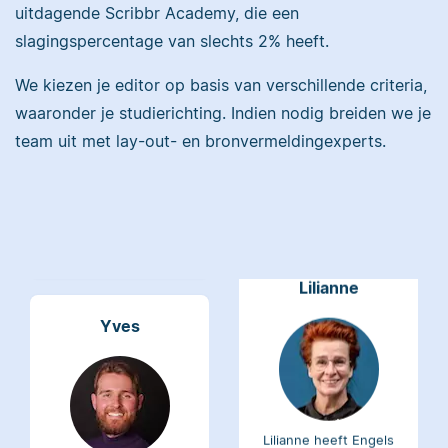
uitdagende Scribbr Academy, die een
Maddy heeft
slagingspercentage van slechts 2% heeft.
Psychologie
gestudeerd, heeft als
We kiezen je editor op basis van verschillende criteria,
Erica heeft Nederlands
junior onderzoeker
waaronder je studierichting. Indien nodig breiden we je
gestudeerd en met 3,5
gewerkt bij Tilburg
miljoen geredigeerde
team uit met lay-out- en bronvermeldingexperts.
University en is nu
woorden behoort ze
senior editor.
tot de top van Scribbrs
team.
Lilianne
Yves
Lilianne heeft Engels
gestudeerd, is docent