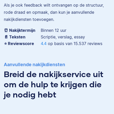
Eva is journalist en
Als je ook feedback wilt ontvangen op de structuur,
werkt als senior editor
rode draad en opmaak, dan kun je aanvullende
bij Scribbr waar ze al
nakijkdiensten toevoegen.
Maddy
meer dan 2,5 miljoen
woorden heeft
⏰ Nakijktermijn
Binnen 12 uur
geredigeerd.
📄 Teksten
Scriptie, verslag, essay
⭐️ Reviewscore
4.4
op basis van
15.537
reviews
Erica
Maddy heeft
Aanvullende nakijkdiensten
Psychologie
Breid de nakijkservice uit
gestudeerd, heeft als
junior onderzoeker
om de hulp te krijgen die
gewerkt bij Tilburg
University en is nu
je nodig hebt
senior editor.
Erica heeft Nederlands
gestudeerd en met 3,5
miljoen geredigeerde
woorden behoort ze