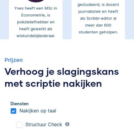
Yves heeft een MSc in
journalistiek en heeft
Econometrie, is
als Scribbr-editor al
poëzieliefhebber en
meer dan 600
heeft gewerkt als
studenten geholpen.
wiskundebijlesleraar.
Ingrid
Eva
Prijzen
Verhoog je slagingskans
met scriptie nakijken
Ingrid is
Eva is journalist en
Diensten
taalwetenschapper,
werkt als senior editor
Nakijken op taal
heeft acht boeken
bij Scribbr waar ze al
gepubliceerd en heeft
meer dan 2,5 miljoen
Structuur Check
bij Scribbr meer dan
woorden heeft
350 scripties