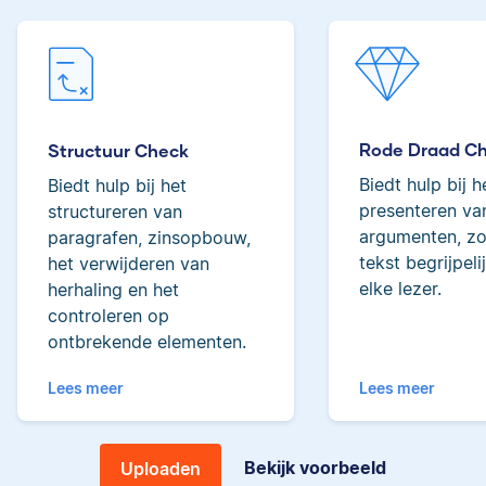
Lilianne
tot de top van Scribbrs
team.
Rode Draad C
Yves
Structuur Check
Biedt hulp bij h
Biedt hulp bij het
Lilianne heeft Engels
presenteren van
structureren van
gestudeerd, is docent
argumenten, zo
paragrafen, zinsopbouw,
journalistiek en heeft
tekst begrijpeli
het verwijderen van
als Scribbr-editor al
elke lezer.
herhaling en het
meer dan 600
Yves heeft een MSc in
studenten geholpen.
controleren op
Econometrie, is
ontbrekende elementen.
poëzieliefhebber en
heeft gewerkt als
Lees meer
Lees meer
wiskundebijlesleraar.
Ingrid
Bekijk voorbeeld
Uploaden