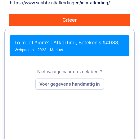
Citeer
Citeer met Chrome
Citeer handmatig
I.o.m. of *iom? | Afkorting, Betekenis &#038; Voorbeelden
Webpagina
·
2023
·
Merkus
Niet waar je naar op zoek bent?
Voer gegevens handmatig in