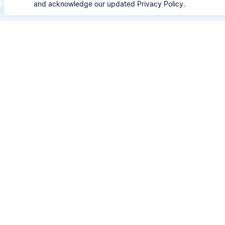
and acknowledge our updated Privacy Policy.
Bespaar kostbare tijd
Verspil geen tijd meer aan de details van iedere
bronvermelding. Met Scribbr's APA Generator
kun je je bron opzoeken met de titel, URL, ISBN
of DOI en automatisch correcte APA-
bronvermeldingen genereren.
⚙️ Stijlen
APA 6 & 7
📚 Brontypes
Websites, boeken, artikelen en meer
🔎 Zoeken op
Titel, URL, DOI of ISBN