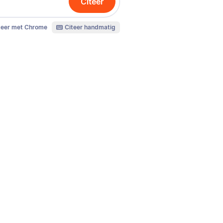
Citeer
teer met Chrome
Citeer handmatig