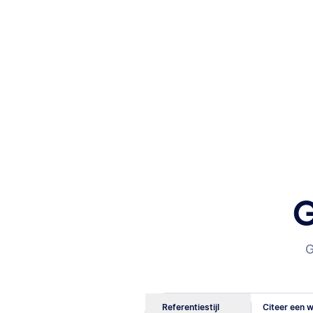
G
G
Referentiestijl
Citeer een w