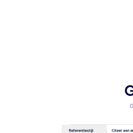
G
G
Referentiestijl
Citeer een w