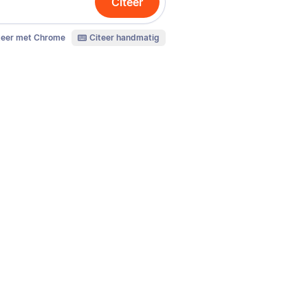
Citeer
teer met Chrome
Citeer handmatig