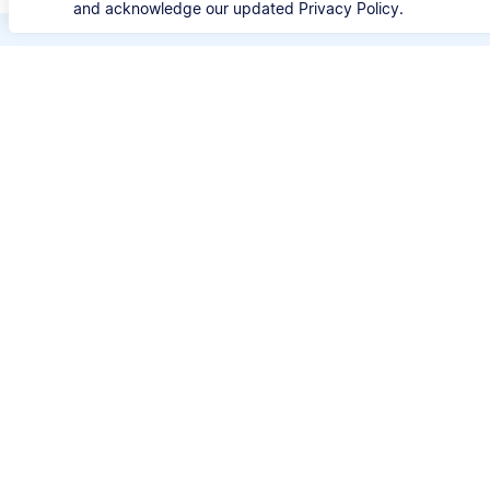
and acknowledge our updated Privacy Policy.
Bespaar kostbare tijd
Verspil geen tijd meer aan de details van iedere
bronvermelding. Met Scribbr's APA Generator
kun je je bron opzoeken met de titel, URL, ISBN
of DOI en automatisch correcte APA-
bronvermeldingen genereren.
⚙️ Stijlen
APA 6 & 7
📚 Brontypes
Websites, boeken, artikelen en meer
🔎 Zoeken op
Titel, URL, DOI of ISBN