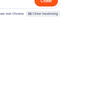
Citeer
teer met Chrome
Citeer handmatig