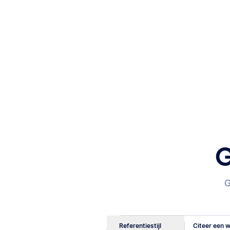
G
G
Referentiestijl
Citeer een w