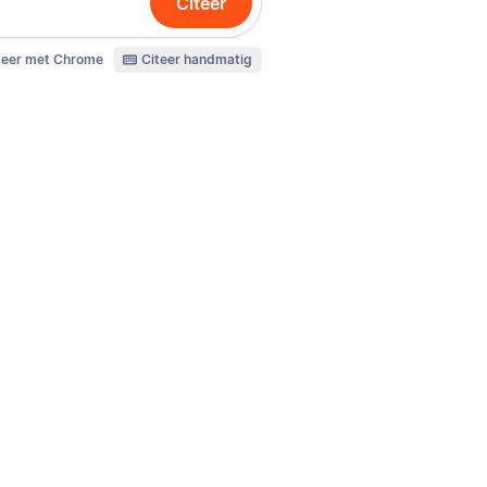
Citeer
teer met Chrome
Citeer handmatig