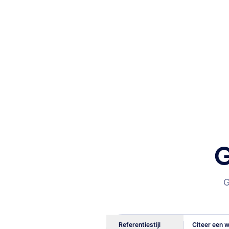
G
G
Referentiestijl
Citeer een w