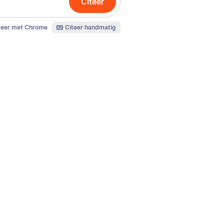
Citeer
teer met Chrome
Citeer handmatig