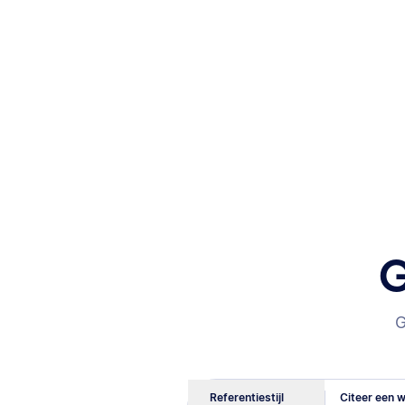
G
G
Referentiestijl
Citeer een w