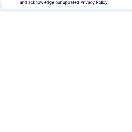
and acknowledge our updated Privacy Policy.
Bespaar kostbare tijd
Verspil geen tijd meer aan de details van iedere
bronvermelding. Met Scribbr's APA Generator
kun je je bron opzoeken met de titel, URL, ISBN
of DOI en automatisch correcte APA-
bronvermeldingen genereren.
⚙️ Stijlen
APA 6 & 7
📚 Brontypes
Websites, boeken, artikelen en meer
🔎 Zoeken op
Titel, URL, DOI of ISBN