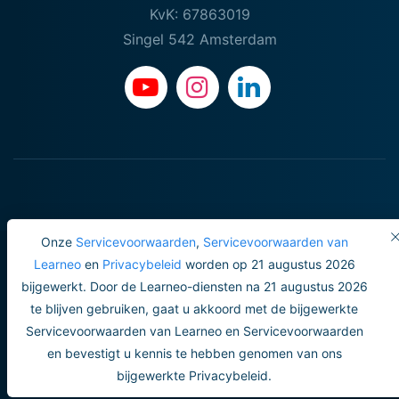
KvK: 67863019
Singel 542 Amsterdam
Onze
Servicevoorwaarden
,
Servicevoorwaarden van
Learneo
en
Privacybeleid
worden op 21 augustus 2026
bijgewerkt. Door de Learneo-diensten na 21 augustus 2026
Gebruiksvoorwaarden
te blijven gebruiken, gaat u akkoord met de bijgewerkte
Servicevoorwaarden van Learneo en Servicevoorwaarden
Do not sell or share my personal info
en bevestigt u kennis te hebben genomen van ons
Veiligheid en privacy
bijgewerkte Privacybeleid.